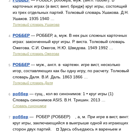
РОББЕР
— РОББЕР, роббера, муж. (англ. rubber). В
3
карточных играх (в вист, винт, бридж) круг игры, состоящий
из трех отдельных партий. Толковый словарь Ушакова. Д.Н.
Ушаков. 1935 1940 …
Толковый словарь Ушакова
РОББЕР
— РОББЕР, а, муж. В нек рых сложных карточных
4
играх: законченный круг игры. Р. виста. Толковый словарь
Ожегова. С.И. Ожегов, Н.Ю. Шведова. 1949 1992 …
Толковый словарь Ожегова
РОББЕР
— муж., англ. в ·картежн. игре вист, несколько
5
игор, составляющих как бы одну игру, по расчету. Толковый
словарь Даля. В.И. Даль. 1863 1866 …
Толковый словарь Даля
роббер
— сущ., кол во синонимов: 1 • круг игры (1)
6
Словарь синонимов ASIS. В.Н. Тришин. 2013 …
Словарь синонимов
роббер
— РОБЕР (РОББЕР) , а, м. При игре в вист, винт:
7
круг игры, заключающийся в выигрыше одной из играющих
сторон двух партий. ◘ Здесь объедаюсь я вареньем и