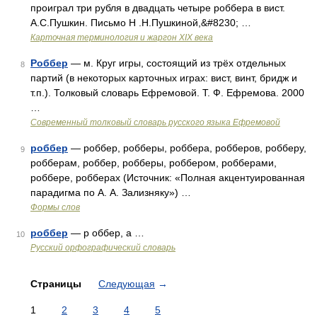
проиграл три рубля в двадцать четыре роббера в вист.
А.С.Пушкин. Письмо Н .Н.Пушкиной,&#8230; …
Карточная терминология и жаргон XIX века
Роббер
— м. Круг игры, состоящий из трёх отдельных
8
партий (в некоторых карточных играх: вист, винт, бридж и
т.п.). Толковый словарь Ефремовой. Т. Ф. Ефремова. 2000
…
Современный толковый словарь русского языка Ефремовой
роббер
— роббер, робберы, роббера, робберов, робберу,
9
робберам, роббер, робберы, роббером, робберами,
роббере, робберах (Источник: «Полная акцентуированная
парадигма по А. А. Зализняку») …
Формы слов
роббер
— р оббер, а …
10
Русский орфографический словарь
Страницы
Следующая
→
1
2
3
4
5